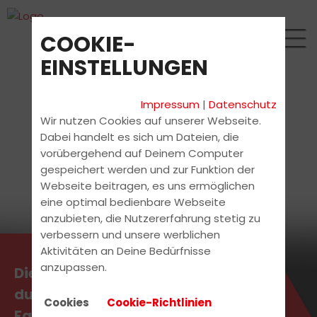
COOKIE-
EINSTELLUNGEN
Impressum
|
Datenschutz
Wir nutzen Cookies auf unserer Webseite.
Dabei handelt es sich um Dateien, die
vorübergehend auf Deinem Computer
gespeichert werden und zur Funktion der
Webseite beitragen, es uns ermöglichen
eine optimal bedienbare Webseite
anzubieten, die Nutzererfahrung stetig zu
verbessern und unsere werblichen
Aktivitäten an Deine Bedürfnisse
anzupassen.
Die aktuellsten News erhältst
du direkt bei uns in der
Cookies
Cookie-Richtlinien
Fahrschule.