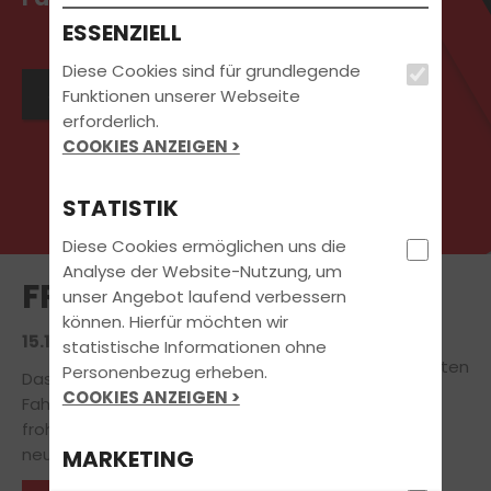
ESSENZIELL
Diese Cookies sind für grundlegende
Jetzt Kontakt aufnehmen
Funktionen unserer Webseite
erforderlich.
COOKIES ANZEIGEN >
STATISTIK
Diese Cookies ermöglichen uns die
Analyse der Website-Nutzung, um
FROHE WEIHNACHTEN
unser Angebot laufend verbessern
können. Hierfür möchten wir
15.12.2025 | FAHRSCHUL-NEWS
statistische Informationen ohne
Personenbezug erheben.
Das Team von Charlys
COOKIES ANZEIGEN >
Fahrschule wünscht allen
frohe Weihnachten und einen guten Rutsch in das
neue Jahr
MARKETING