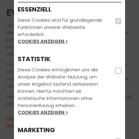
ESSENZIELL
EVENTS
Diese Cookies sind für grundlegende
Unsere regelmäßig stattfindenden Events sind die
Funktionen unserer Webseite
ideale Gelegenheit, das Team und unsere Fahrschule
erforderlich.
persönlich kennenzulernen! Hier präsentieren wir Dir
COOKIES ANZEIGEN >
einige Impressionen von vergangenen
Veranstaltungen unserer Fahrschule.
STATISTIK
Informationen zu bevorstehenden Events findest Du
Diese Cookies ermöglichen uns die
unter Kurse und Seminare. Schau doch einfach mal
Analyse der Website-Nutzung, um
vorbei, wir freuen uns, Dich zukünftig bei einer unserer
unser Angebot laufend verbessern
nächsten Veranstaltungen begrüßen zu dürfen.
können. Hierfür möchten wir
Selbstverständlich stehen Dir unsere Türen auch sonst
statistische Informationen ohne
jederzeit offen.
Personenbezug erheben.
COOKIES ANZEIGEN >
Vereinbare einfach online einen Termin für ein
unverbindliches Beratungsgespräch.
MARKETING