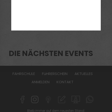
DIE NÄCHSTEN EVENTS
FAHRSCHULE
FüHRERSCHEIN
AKTUELLES
ANMELDEN
KONTAKT
Bleib immer auf dem neuesten Stand: