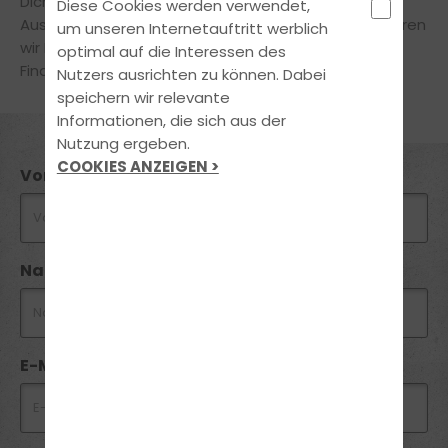
Dich
ausführlich
und
kostenlos
zur passenden
Diese Cookies werden verwendet,
Ausbildungsform beraten zu dürfen. Gerne informieren
um unseren Internetauftritt werblich
wir Dich auch über geeignete
optimal auf die Interessen des
Finanzierungsmöglichkeiten.
Nutzers ausrichten zu können. Dabei
speichern wir relevante
Informationen, die sich aus der
Nutzung ergeben.
COOKIES ANZEIGEN >
Vorname *
Nachname *
E-Mail *