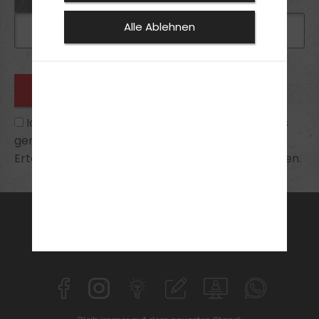
Alle Ablehnen
Ich habe die
Datenschutzhinweise
zur Kenntnis
genommen und bin mit ihnen einverstanden.
Erteilte Einwilligungen kann ich jederzeit widerrufen.
FAHRSCHULE
FüHRERSCHEIN
AKTUELLES
ANMELDEN
KONTAKT