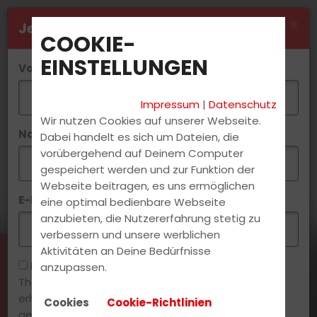
×
Jetzt Newsletter abonnieren
COOKIE-
EINSTELLUNGEN
Vorname*:
Impressum
|
Datenschutz
Wir nutzen Cookies auf unserer Webseite.
Nachname*:
Dabei handelt es sich um Dateien, die
vorübergehend auf Deinem Computer
gespeichert werden und zur Funktion der
Webseite beitragen, es uns ermöglichen
E-Mail*:
eine optimal bedienbare Webseite
anzubieten, die Nutzererfahrung stetig zu
verbessern und unsere werblichen
Aktivitäten an Deine Bedürfnisse
Ich möchte gerne den Newsletter rund um das
anzupassen.
Die aktuellsten News erhältst
Thema Fahrschule und Führerschein per E-Mail
du direkt bei uns in der
erhalten. Meine zu diesem Zweck übermittelte und
Cookies
Cookie-Richtlinien
Fahrschule.
gespeicherte E-Mail-Adresse und sonstige Daten