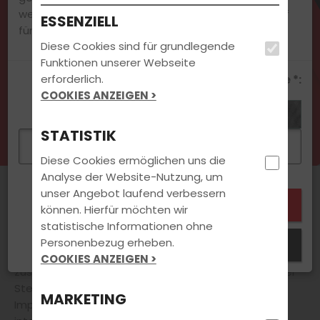
werden nicht an Dritte weitergegeben. Ein Widerruf
ESSENZIELL
für die Zukunft ist jederzeit möglich.
Diese Cookies sind für grundlegende
Jetzt Kontakt aufnehmen
Funktionen unserer Webseite
erforderlich.
Sicherheitsabfrage *:
COOKIES ANZEIGEN >
STATISTIK
Diese Cookies ermöglichen uns die
Analyse der Website-Nutzung, um
AKTUELLES
unser Angebot laufend verbessern
können. Hierfür möchten wir
Natürlich steht
Deine
Führerscheinausbildung
für
statistische Informationen ohne
uns immer an erster Stelle. Doch auch darüber hinaus
Personenbezug erheben.
Schließen
hält unsere Fahrschule für Dich eine Vielzahl
COOKIES ANZEIGEN >
zusätzlicher
attraktiver Angebote bereit.
An dieser
Stelle findest Du aktuelle Informationen und
MARKETING
Impressionen zu Veranstaltungen, News und