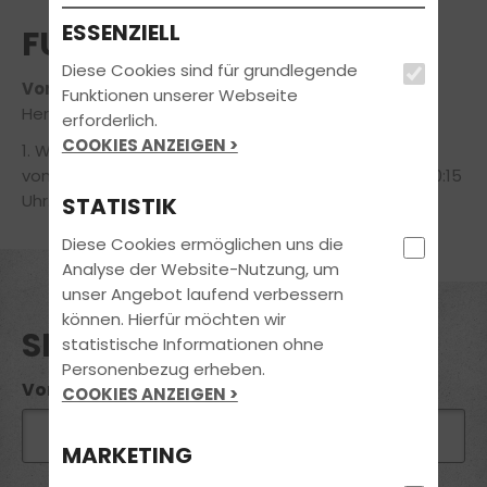
ESSENZIELL
FUN LEARN THEORIEKURS
Diese Cookies sind für grundlegende
Voraussichtlicher Termin am 19.10.2026
Funktionen unserer Webseite
Herbstferien!
erforderlich.
COOKIES ANZEIGEN >
1. Woche von Montag bis Donnerstag und 2. Woche
von Montag bis Mittwoch, jeweils von 17:00 Uhr bis 20:15
Uhr.
STATISTIK
Diese Cookies ermöglichen uns die
Analyse der Website-Nutzung, um
unser Angebot laufend verbessern
können. Hierfür möchten wir
SEMINAR ANFRAGE
statistische Informationen ohne
Personenbezug erheben.
Vorname*:
COOKIES ANZEIGEN >
MARKETING