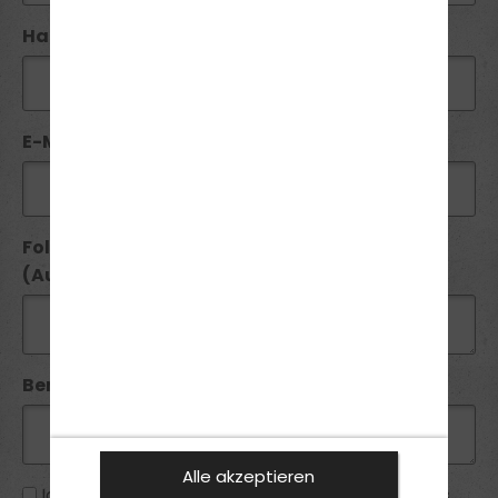
Handy / Telefon:*
E-Mail*:
Folgende Führerscheine besitze ich seit
(Ausstellungsdatum):
Bemerkung:
Alle akzeptieren
Ich habe die
Datenschutzhinweise
zur Kenntnis