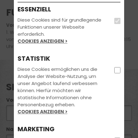
ESSENZIELL
FUN LEARN THEORIEKURS
Diese Cookies sind für grundlegende
Voraussichtlicher Termin am 09.11.2026
Funktionen unserer Webseite
1. Woche von Montag bis Donnerstag und 2. Woche
erforderlich.
von Montag bis Mittwoch, jeweils von 17:00 Uhr bis 20:15
COOKIES ANZEIGEN >
Uhr.
STATISTIK
Diese Cookies ermöglichen uns die
Analyse der Website-Nutzung, um
unser Angebot laufend verbessern
SEMINAR ANFRAGE
können. Hierfür möchten wir
statistische Informationen ohne
Vorname*:
Personenbezug erheben.
COOKIES ANZEIGEN >
MARKETING
Name*: